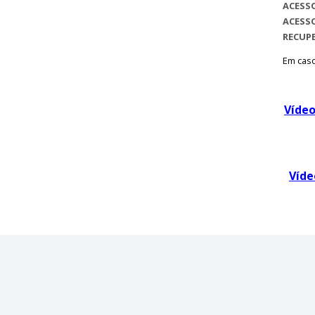
ACESS
ACESSO
RECUP
Em caso
Vídeo
Víde